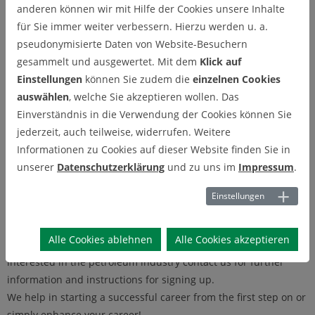
anderen können wir mit Hilfe der Cookies unsere Inhalte
Our Chapter
für Sie immer weiter verbessern. Hierzu werden u. a.
pseudonymisierte Daten von Website-Besuchern
Welcome to our SPE student chapter, if you are new here let me
gesammelt und ausgewertet. Mit dem
Klick auf
quickly introduce you to what we do and who we are. We are
Einstellungen
können Sie zudem die
einzelnen Cookies
part of the Society of Petroleum Engineers, an international
auswählen
, welche Sie akzeptieren wollen. Das
organization with the goal to disseminate information and
Einverständnis in die Verwendung der Cookies können Sie
provide a networking platform. Our chapter’s goal is to
jederzeit, auch teilweise, widerrufen. Weitere
introduce students to the industry through different activities
Informationen zu Cookies auf dieser Website finden Sie in
as well as providing networking, social events and much more.
unserer
Datenschutzerklärung
und zu uns im
Impressum
.
We provide plenty opportunities every year to meet
professionals, go to the field and learn about the industry first
Einstellungen
hand. Alternatively, the chapter puts on several social events
on campus where you can meet your fellow students outside
Alle Cookies ablehnen
Alle Cookies akzeptieren
the classroom and connect with your chapter officers. If you are
interested in the petroleum industry contact us for further
information and instructions for signing up.
We help in starting a successful career from the first step on or
simply enhance your career!